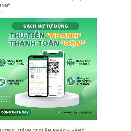
ỘNG”
HƯƠNG TRÌNH “TRI ÂN KHÁCH HÀNG