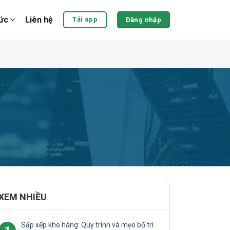
tức
Liên hệ
Tải app
Đăng nhập
XEM NHIỀU
Sắp xếp kho hàng: Quy trình và mẹo bố trí