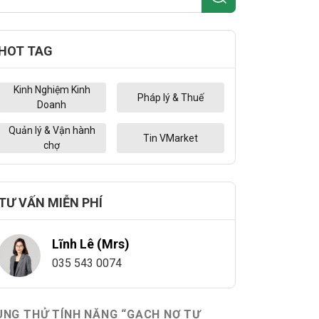
HOT TAG
Kinh Nghiệm Kinh
Pháp lý & Thuế
Doanh
Quản lý & Vận hành
Tin VMarket
chợ
TƯ VẤN MIỄN PHÍ
Lĩnh Lê (Mrs)
035 543 0074
ÙNG THỬ TÍNH NĂNG “GẠCH NỢ TỰ