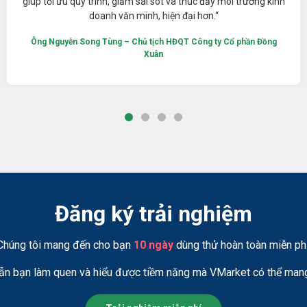
giúp tối ưu quy trình, giảm sai sót và thúc đẩy môi trường kinh
doanh văn minh, hiện đại hơn.“
Ông Nguyễn Song Tùng – Chủ tịch HĐQT Công ty Cổ phần Đồng
Xuân
Đăng ký trải nghiệm
Chúng tôi mang đến cho bạn
10 ngày
dùng thử hoàn toàn miễn phí
ẫn bạn làm quen và hiểu được tiềm năng mà VMarket có thể mang 