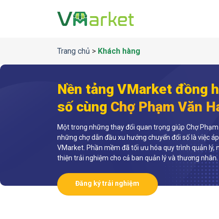
Bỏ
qua
nội
dung
Trang chủ
>
Khách hàng
Nền tảng VMarket đồng h
số cùng
Chợ Phạm Văn H
Một trong những thay đổi quan trọng giúp Chợ Phạm 
những chợ dẫn đầu xu hướng chuyển đổi số là việc 
VMarket. Phần mềm đã tối ưu hóa quy trình quản lý, n
thiện trải nghiệm cho cả ban quản lý và thương nhân.
Đăng ký trải nghiệm