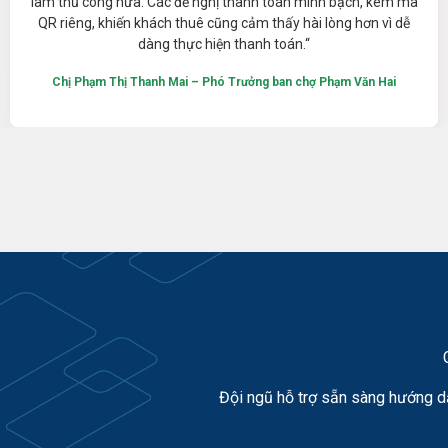
làm thủ công nữa. Các đề nghị thanh toán minh bạch, kèm mã
QR riêng, khiến khách thuê cũng cảm thấy hài lòng hơn vì dễ
dàng thực hiện thanh toán.“
Chị Phạm Thị Thanh Mai – Phó Trưởng ban chợ Phạm Văn Hai
Đội ngũ hỗ trợ sẵn sàng hướng d