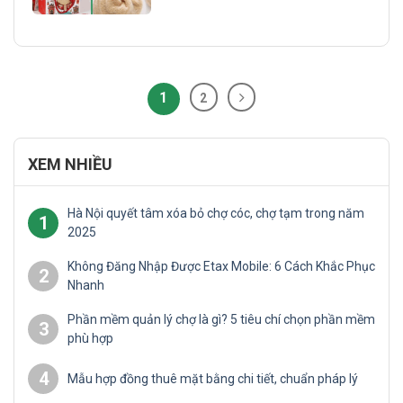
trang trí và tặng quà tăng mạnh nhất
trong năm. Chính vì vậy, nếu biết nắm
bắt cơ hội kinh doanh mùa Noel, chỉ
[...]
1
2
XEM NHIỀU
Hà Nội quyết tâm xóa bỏ chợ cóc, chợ tạm trong năm
1
2025
Không Đăng Nhập Được Etax Mobile: 6 Cách Khắc Phục
2
Nhanh
Phần mềm quản lý chợ là gì? 5 tiêu chí chọn phần mềm
3
phù hợp
4
Mẫu hợp đồng thuê mặt bằng chi tiết, chuẩn pháp lý