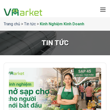
Bỏ
qua
nội
dung
Trang chủ
>
Tin tức
>
Kinh Nghiệm Kinh Doanh
TIN TỨC