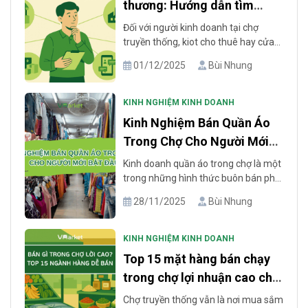
thương: Hướng dẫn tìm
nguồn uy tín
Đối với người kinh doanh tại chợ
truyền thống, kiot cho thuê hay cửa
hàng nhỏ lẻ, việc tìm được nguồn
01/12/2025
Bùi Nhung
hàng giá sỉ cho tiểu thương uy tín là
yếu tố quyết định khả năng cạnh
tranh và lợi nhuận. Một nguồn hàng
KINH NGHIỆM KINH DOANH
phù hợp cần đáp ứng được ba
Kinh Nghiệm Bán Quần Áo
nguyên tắc: giá nhập [...]
Trong Chợ Cho Người Mới
Bắt Đầu
Kinh doanh quần áo trong chợ là một
trong những hình thức buôn bán phổ
biến và tiềm năng tại Việt Nam. Với
28/11/2025
Bùi Nhung
chi phí thấp, mặt bằng dễ kiếm và
khách hàng đa dạng, nhiều người mới
bắt đầu đã lựa chọn mô hình này. Tuy
KINH NGHIỆM KINH DOANH
nhiên, để thành công trong lĩnh vực
Top 15 mặt hàng bán chạy
này, [...]
trong chợ lợi nhuận cao cho
tiểu thương
Chợ truyền thống vẫn là nơi mua sắm