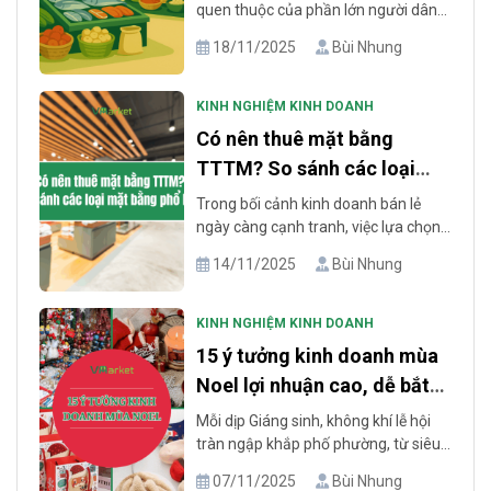
quen thuộc của phần lớn người dân
Việt Nam, đặc biệt tại khu dân cư, khu
18/11/2025
Bùi Nhung
công nghiệp và khu vực đông lao
động. Đối với những ai đang chuẩn bị
mở sạp, mở kiot hoặc đang muốn
KINH NGHIỆM KINH DOANH
chuyển sang ngành hàng bán chạy
Có nên thuê mặt bằng
hơn, câu hỏi [...]
TTTM? So sánh các loại
mặt bằng phổ biến
Trong bối cảnh kinh doanh bán lẻ
ngày càng cạnh tranh, việc lựa chọn
đúng mặt bằng đóng vai trò quyết
14/11/2025
Bùi Nhung
định đến hiệu quả vận hành và lợi
nhuận của doanh nghiệp. Người kinh
doanh ngày nay không chỉ quan tâm
KINH NGHIỆM KINH DOANH
đến giá thuê, mà còn chú trọng các
15 ý tưởng kinh doanh mùa
yếu tố như lưu lượng [...]
Noel lợi nhuận cao, dễ bắt
đầu
Mỗi dịp Giáng sinh, không khí lễ hội
tràn ngập khắp phố phường, từ siêu
thị đến các khu chợ truyền thống. Đây
07/11/2025
Bùi Nhung
cũng là thời điểm nhu cầu mua sắm,