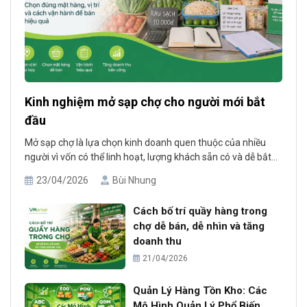
Kinh nghiệm mở sạp chợ cho người mới bắt
đầu
Mở sạp chợ là lựa chọn kinh doanh quen thuộc của nhiều
người vì vốn có thể linh hoạt, lượng khách sẵn có và dễ bắt
đầu hơn so với nhiều mô hình mặt bằng khác. Tuy nhiên,
23/04/2026
Bùi Nhung
không phải ai mở sạp cũng bán tốt ngay từ đầu. Thực tế,
nhiều người mới kinh [...]
Cách bố trí quầy hàng trong
chợ dễ bán, dễ nhìn và tăng
doanh thu
21/04/2026
Quản Lý Hàng Tồn Kho: Các
Mô Hình Quản Lý Phổ Biến