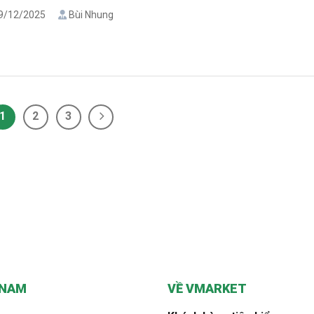
 thuê kiot chuẩn giúp bảo vệ quyền lợi của cả chủ kiot và người thuê,
9/12/2025
Bùi Nhung
 thời đảm bảo hợp đồng hợp pháp [...]
1
2
3
 NAM
VỀ VMARKET