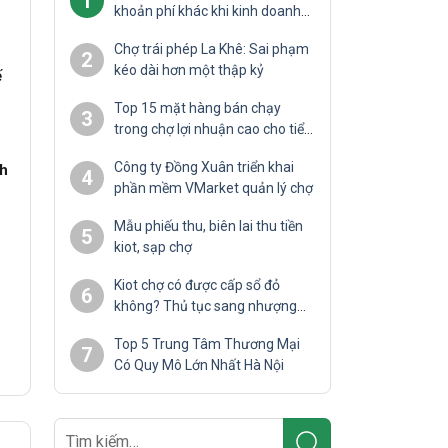
1
khoản phí khác khi kinh doanh
tại chợ
Chợ trái phép La Khê: Sai phạm
2
kéo dài hơn một thập kỷ
ế
Top 15 mặt hàng bán chạy
3
trong chợ lợi nhuận cao cho tiểu
thương
Công ty Đồng Xuân triển khai
nh
4
phần mềm VMarket quản lý chợ
Mẫu phiếu thu, biên lai thu tiền
5
kiot, sạp chợ
Kiot chợ có được cấp sổ đỏ
6
không? Thủ tục sang nhượng
chi tiết
Top 5 Trung Tâm Thương Mại
7
Có Quy Mô Lớn Nhất Hà Nội