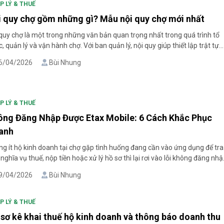
P LÝ & THUẾ
i quy chợ gồm những gì? Mẫu nội quy chợ mới nhất
quy chợ là một trong những văn bản quan trọng nhất trong quá trình tổ
, quản lý và vận hành chợ. Với ban quản lý, nội quy giúp thiết lập trật tự
 động, xác định rõ trách nhiệm của các bên và tạo cơ sở xử lý vi phạm. V
6/04/2026
Bùi Nhung
 thương, [...]
P LÝ & THUẾ
ông Đăng Nhập Được Etax Mobile: 6 Cách Khắc Phục
anh
g ít hộ kinh doanh tại chợ gặp tình huống đang cần vào ứng dụng để tra
nghĩa vụ thuế, nộp tiền hoặc xử lý hồ sơ thì lại rơi vào lỗi không đăng nh
. Khi đó, chỉ một trục trặc nhỏ cũng có thể làm gián đoạn công việc, mất
9/04/2026
Bùi Nhung
gian [...]
P LÝ & THUẾ
sơ kê khai thuế hộ kinh doanh và thông báo doanh thu