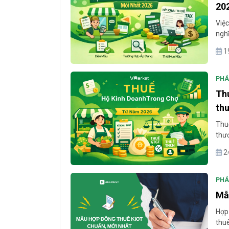
20
Việc
nghĩ
the
1
thực
PHÁ
Thu
th
Thu
thươ
đối 
2
thuế
PHÁ
Mẫ
Hợp 
thu