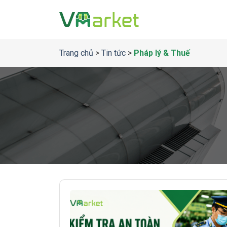
Bỏ
qua
nội
dung
Trang chủ
>
Tin tức
>
Pháp lý & Thuế