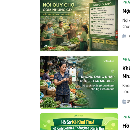
PHÁ
Nộ
Nội 
chức
hoạt
1
tiểu
PHÁ
Kh
Nh
Khôn
cứu 
được
0
thời 
PHÁ
Hồ 