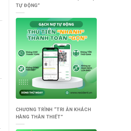
TỰ ĐỘNG”
ùy
p
ế
ý
CHƯƠNG TRÌNH “TRI ÂN KHÁCH
HÀNG THÂN THIẾT”
ợp