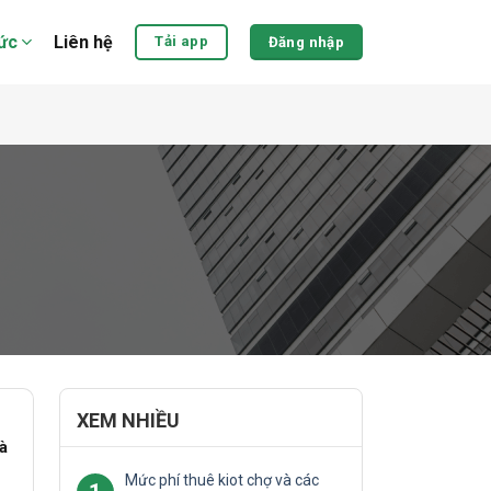
tức
Liên hệ
Tải app
Đăng nhập
XEM NHIỀU
à
Mức phí thuê kiot chợ và các