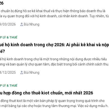
26
 chuẩn bị đúng hồ sơ kê khai thuế và thực hiện thông báo doanh thu là
a vụ quan trọng đối với hộ kinh doanh, cá nhân kinh doanh. Tuy nhiên, t
o mức doanh thu, phương pháp tính thuế và từng trường hợp phát sinh
9/03/2026
Bùi Nhung
 tế, thành phần hồ sơ cần nộp [...]
P LÝ & THUẾ
ế hộ kinh doanh trong chợ 2026: Ai phải kê khai và nộ
uế?
ế hộ kinh doanh trong chợ là một trong những nội dung được nhiều tiểu
ng và ban quản lý chợ quan tâm, đặc biệt trong bối cảnh chính sách thu
với hộ kinh doanh đang có nhiều thay đổi. Việc nắm rõ nguyên tắc quản l
4/12/2025
Bùi Nhung
, đối tượng phải kê khai và [...]
P LÝ & THUẾ
u hợp đồng cho thuê kiot chuẩn, mới nhất 2026
đồng thuê kiot là một văn bản pháp lý quan trọng trong quá trình cho
ê mặt bằng tại các chợ hoặc trung tâm thương mại. Việc sử dụng mẫu h