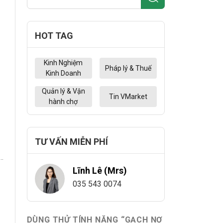
HOT TAG
ới
Kinh Nghiệm
Pháp lý & Thuế
Kinh Doanh
Quản lý & Vận
Tin VMarket
hành chợ
TƯ VẤN MIỄN PHÍ
ập
Lĩnh Lê (Mrs)
035 543 0074
DÙNG THỬ TÍNH NĂNG “GẠCH NỢ