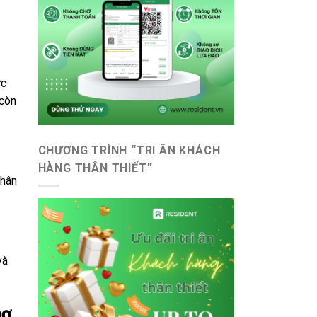
ực
 còn
CHƯƠNG TRÌNH “TRI ÂN KHÁCH
HÀNG THÂN THIẾT”
nhân
và
hợ