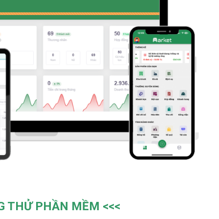
G THỬ PHẦN MỀM
<<<