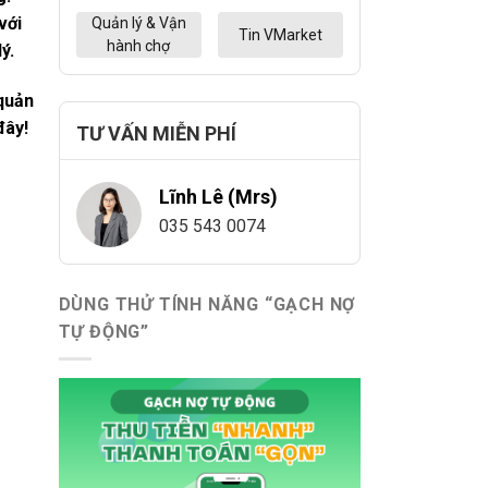
với
Quản lý & Vận
Tin VMarket
hành chợ
ý.
quản
đây!
TƯ VẤN MIỄN PHÍ
Lĩnh Lê (Mrs)
035 543 0074
DÙNG THỬ TÍNH NĂNG “GẠCH NỢ
TỰ ĐỘNG”