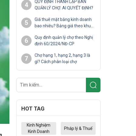
QUY ĐỊNH THÀNH LẬP BAN
4
QUẢN LÝ CHỢ: AI QUYẾT ĐỊNH?
Giá thuê mặt bằng kinh doanh
5
bao nhiêu? Bảng giá theo khu
vực
Quy định quản lý chợ theo Nghị
6
định 60/2024/NĐ-CP
Chợ hạng 1, hạng 2, hạng 3 là
7
gì? Cách phân loại chợ
HOT TAG
Kinh Nghiệm
Pháp lý & Thuế
Kinh Doanh
g.