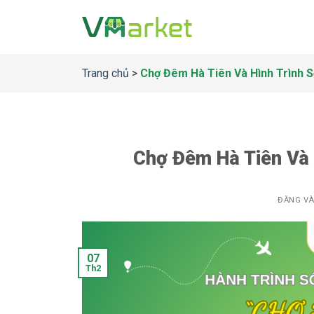
Bỏ
qua
nội
dung
Trang chủ
>
Chợ Đêm Hà Tiên Và Hình Trình 
Chợ Đêm Hà Tiên Và 
ĐĂNG V
07
Th2