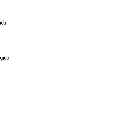
iểu
 giúp