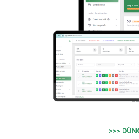
>>>
DÙN