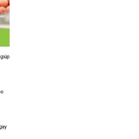
 giúp
eo
ngay