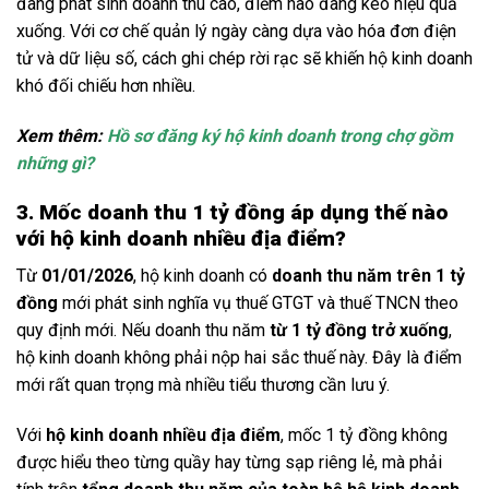
đang phát sinh doanh thu cao, điểm nào đang kéo hiệu quả
xuống. Với cơ chế quản lý ngày càng dựa vào hóa đơn điện
tử và dữ liệu số, cách ghi chép rời rạc sẽ khiến hộ kinh doanh
khó đối chiếu hơn nhiều.
Xem thêm:
Hồ sơ đăng ký hộ kinh doanh trong chợ gồm
những gì?
3. Mốc doanh thu 1 tỷ đồng áp dụng thế nào
với hộ kinh doanh nhiều địa điểm?
Từ
01/01/2026
, hộ kinh doanh có
doanh thu năm trên 1 tỷ
đồng
mới phát sinh nghĩa vụ thuế GTGT và thuế TNCN theo
quy định mới. Nếu doanh thu năm
từ 1 tỷ đồng trở xuống
,
hộ kinh doanh không phải nộp hai sắc thuế này. Đây là điểm
mới rất quan trọng mà nhiều tiểu thương cần lưu ý.
Với
hộ kinh doanh nhiều địa điểm
, mốc 1 tỷ đồng không
được hiểu theo từng quầy hay từng sạp riêng lẻ, mà phải