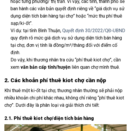
hoặc từng phường/ thị trấn. Vì vậy, các tỉnh, thành phố sẽ
ban hành các văn bản quyết định riêng về “giá dịch vụ sử
dụng diện tích bán hàng tại chợ” hoặc “mức thu phí thuê
sạp/ki-ốt”.
Ví dụ: tại tỉnh Bình Thuận,
Quyết định 30/2022/QĐ‑UBND
quy định rõ mức giá dịch vụ sử dụng diện tích bán hàng
tại chợ, đơn vị tính là đồng/m²/tháng đối với điểm cố
định.
Do vậy, khi thương nhân tra cứu “phí thuê kiot chợ”, cần
xem
văn bản cấp tỉnh/huyện
liên quan chợ mình thuê.
2. Các khoản phí thuê kiot chợ cần nộp
Khi thuê một ki-ốt tại chợ, thương nhân thường sẽ phải nộp
nhiều khoản chi phí khác nhau, không chỉ riêng “phí thuê kiot
chợ”. Dưới đây là phân loại và giải thích chi tiết:
2.1. Phí thuê kiot chợ/diện tích bán hàng