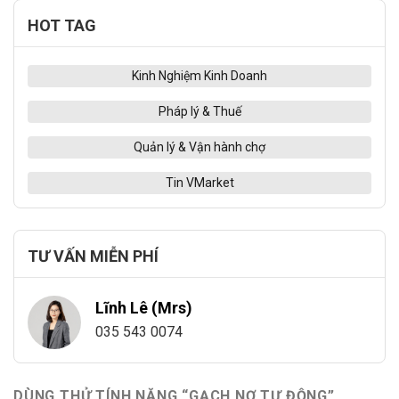
HOT TAG
Kinh Nghiệm Kinh Doanh
Pháp lý & Thuế
Quản lý & Vận hành chợ
Tin VMarket
TƯ VẤN MIỄN PHÍ
Lĩnh Lê (Mrs)
035 543 0074
DÙNG THỬ TÍNH NĂNG “GẠCH NỢ TỰ ĐỘNG”