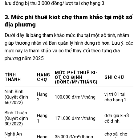
lưu động bị thu 3.000 đồng/lượt tại chợ hạng 3.
3. Mức phí thuê kiot chợ tham khảo tại một số
địa phương
Dưới đây là bảng tham khảo mức thu tại một số tỉnh, nhằm
giúp thương nhân và Ban quản lý hình dung rõ hơn. Lưu ý: các
mức này là tham khảo và có thể thay đổi theo từng địa
phương năm 2025.
MỨC PHÍ THUÊ KI-
TỈNH
HẠNG
ỐT CỐ ĐỊNH
GHI CHÚ
THÀNH
CHỢ
(ĐỒNG/M²/THÁNG)
Ninh Bình
Hạng
vị trí 01 tại
(Quyết định
100.000 đ/m²/tháng
2
chợ hạng 2.
66/2022)
Bình Thuận
Hạng
đơn giá ki-ốt
(Quyết định
171.000 đ/m²/tháng
1
cố định.
30/2022)
Nghệ An
chợ xã, chợ
Hạng
35.000 đ/m²/tháng