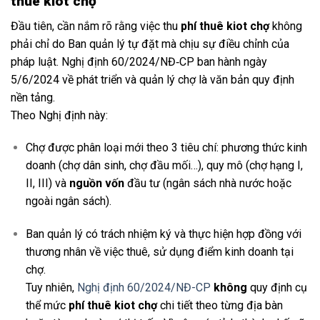
thuê kiot chợ
Đầu tiên, cần nắm rõ rằng việc thu
phí thuê kiot chợ
không
phải chỉ do Ban quản lý tự đặt mà chịu sự điều chỉnh của
pháp luật. Nghị định 60/2024/NĐ‑CP ban hành ngày
5/6/2024 về phát triển và quản lý chợ là văn bản quy định
nền tảng.
Theo Nghị định này:
Chợ được phân loại mới theo 3 tiêu chí: phương thức kinh
doanh (chợ dân sinh, chợ đầu mối…), quy mô (chợ hạng I,
II, III) và
nguồn vốn
đầu tư (ngân sách nhà nước hoặc
ngoài ngân sách).
Ban quản lý có trách nhiệm ký và thực hiện hợp đồng với
thương nhân về việc thuê, sử dụng điểm kinh doanh tại
chợ.
Tuy nhiên,
Nghị định 60/2024/NĐ-CP
không
quy định cụ
thể mức
phí thuê kiot chợ
chi tiết theo từng địa bàn