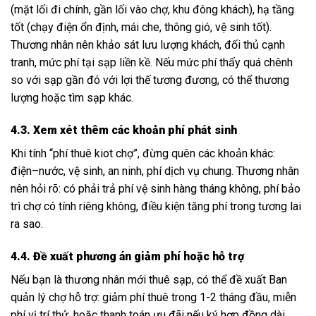
(mặt lối đi chính, gần lối vào chợ, khu đông khách), hạ tầng
tốt (chạy điện ổn định, mái che, thông gió, vệ sinh tốt).
Thương nhân nên khảo sát lưu lượng khách, đối thủ cạnh
tranh, mức phí tại sạp liền kề. Nếu mức phí thấy quá chênh
so với sạp gần đó với lợi thế tương đương, có thể thương
lượng hoặc tìm sạp khác.
4.3. Xem xét thêm các khoản phí phát sinh
Khi tính “phí thuê kiot chợ”, đừng quên các khoản khác:
điện–nước, vệ sinh, an ninh, phí dịch vụ chung. Thương nhân
nên hỏi rõ: có phải trả phí vệ sinh hàng tháng không, phí bảo
trì chợ có tính riêng không, điều kiện tăng phí trong tương lai
ra sao.
4.4. Đề xuất phương án giảm phí hoặc hỗ trợ
Nếu bạn là thương nhân mới thuê sạp, có thể đề xuất Ban
quản lý chợ hỗ trợ: giảm phí thuê trong 1-2 tháng đầu, miễn
phí vị trí thử, hoặc thanh toán ưu đãi nếu ký hợp đồng dài