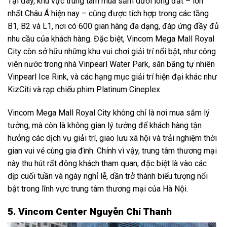
Tại đây, khu vực trung tâm mua sắm dưới lòng đất – lớn
nhất Châu Á hiện nay – cũng được tích hợp trong các tầng
B1, B2 và L1, nơi có 600 gian hàng đa dạng, đáp ứng đầy đủ
nhu cầu của khách hàng. Đặc biệt, Vincom Mega Mall Royal
City còn sở hữu những khu vui chơi giải trí nổi bật, như công
viên nước trong nhà Vinpearl Water Park, sân băng tự nhiên
Vinpearl Ice Rink, và các hạng mục giải trí hiện đại khác như
KizCiti và rạp chiếu phim Platinum Cineplex.
Vincom Mega Mall Royal City không chỉ là nơi mua sắm lý
tưởng, mà còn là không gian lý tưởng để khách hàng tận
hưởng các dịch vụ giải trí, giao lưu xã hội và trải nghiệm thời
gian vui vẻ cùng gia đình. Chính vì vậy, trung tâm thương mại
này thu hút rất đông khách tham quan, đặc biệt là vào các
dịp cuối tuần và ngày nghỉ lễ, dần trở thành biểu tượng nổi
bật trong lĩnh vực trung tâm thương mại của Hà Nội.
5. Vincom Center Nguyễn Chí Thanh